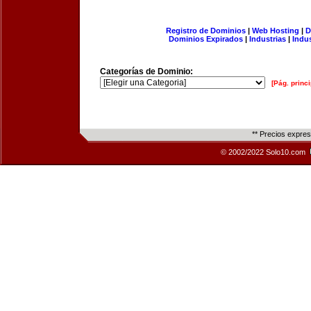
Registro de Dominios
|
Web Hosting
|
D
Dominios Expirados
|
Industrias
|
Indu
Categorías de Dominio:
[Pág. princi
** Precios expre
© 2002/2022 Solo10.com