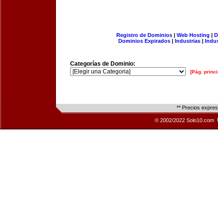
Registro de Dominios
|
Web Hosting
|
D
Dominios Expirados
|
Industrias
|
Indu
Categorías de Dominio:
[Pág. princi
** Precios expre
© 2002/2022 Solo10.com