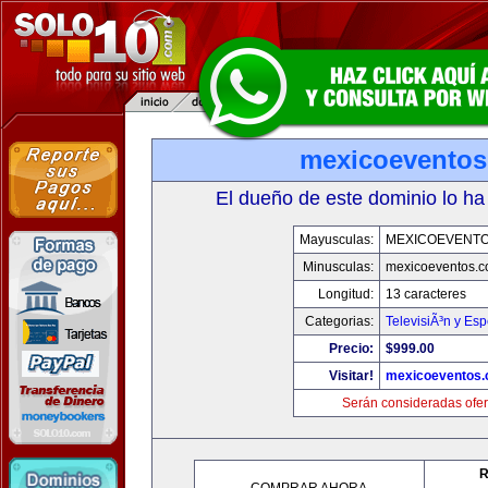
mexicoevento
El dueño de este dominio lo ha
Mayusculas:
MEXICOEVENT
Minusculas:
mexicoeventos.
Longitud:
13 caracteres
Categorias:
TelevisiÃ³n y Esp
Precio:
$999.00
Visitar!
mexicoeventos
Serán consideradas ofer
R