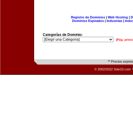
Registro de Dominios
|
Web Hosting
|
D
Dominios Expirados
|
Industrias
|
Indu
Categorías de Dominio:
[Pág. princi
** Precios expre
© 2002/2022 Solo10.com