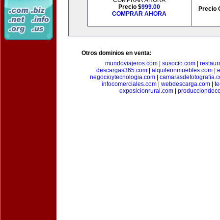
COMPRAR AHORA
Precio $
999.00
Precio 
COMPRAR AHORA
Otros dominios en venta:
mundoviajeros.com
|
susocio.com
|
restaur
descargas365.com
|
alquilerinmuebles.com
|
e
negocioytecnologia.com
|
camarasdefotografia.
infocomerciales.com
|
webdescarga.com
|
t
exposicionrural.com
|
producciondec