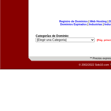
Registro de Dominios
|
Web Hosting
|
D
Dominios Expirados
|
Industrias
|
Indu
Categorías de Dominio:
[Pág. princi
** Precios expre
© 2002/2022 Solo10.com