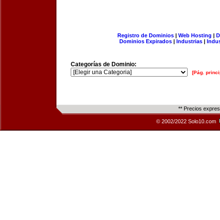
Registro de Dominios
|
Web Hosting
|
D
Dominios Expirados
|
Industrias
|
Indu
Categorías de Dominio:
[Pág. princi
** Precios expre
© 2002/2022 Solo10.com