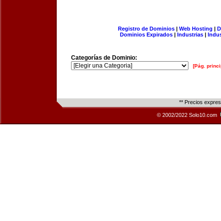
Registro de Dominios
|
Web Hosting
|
D
Dominios Expirados
|
Industrias
|
Indu
Categorías de Dominio:
[Pág. princi
** Precios expre
© 2002/2022 Solo10.com