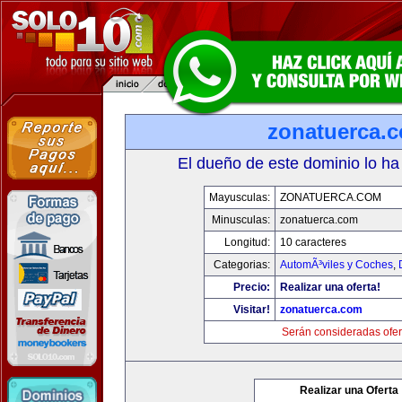
zonatuerca.
El dueño de este dominio lo ha
Mayusculas:
ZONATUERCA.COM
Minusculas:
zonatuerca.com
Longitud:
10 caracteres
Categorias:
AutomÃ³viles y Coches
,
Precio:
Realizar una oferta!
Visitar!
zonatuerca.com
Serán consideradas ofer
Realizar una Oferta