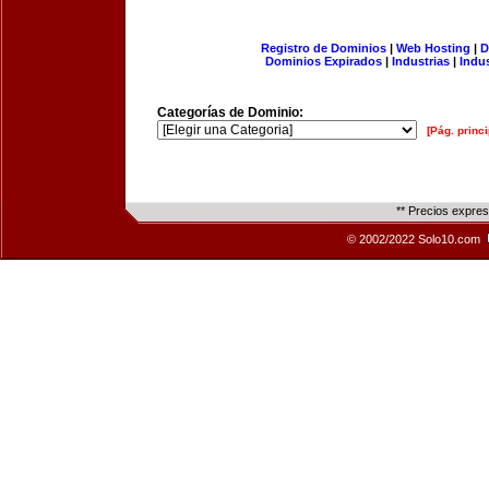
Registro de Dominios
|
Web Hosting
|
D
Dominios Expirados
|
Industrias
|
Indu
Categorías de Dominio:
[Pág. princi
** Precios expre
© 2002/2022 Solo10.com