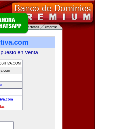
tiva.com
 puesto en Venta
SITIVA.COM
va.com
na
!
tiva.com
tas