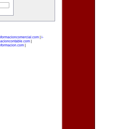
nformacioncomercial.com
|
i-
macioncontable.com
|
deformacion.com
|